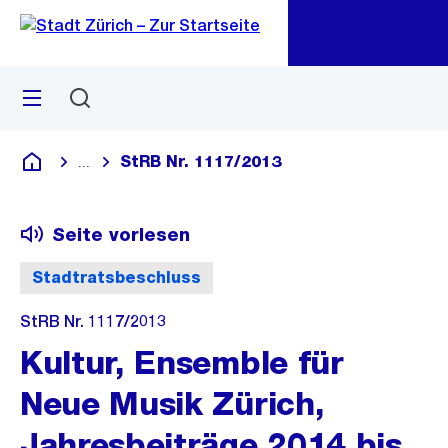
Zu
Zu
Sprunglink
Navigation
Menü
Suchen
M
öf
StRB Nr. 1117/2013
...
Blende alle Breadcrumbs ein
Deutsch
Seite vorlesen
Stadtratsbeschluss
StRB Nr. 1117/2013
Kultur, Ensemble für
Neue Musik Zürich,
Jahresbeiträge 2014 bis