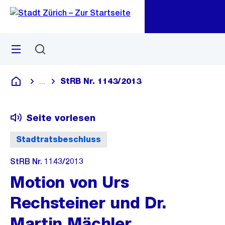
Zu
Zu
Sprunglink
Navigation
Menü
Suchen
M
öf
StRB Nr. 1143/2013
...
Blende alle Breadcrumbs ein
Deutsch
Seite vorlesen
Stadtratsbeschluss
StRB Nr. 1143/2013
Motion von Urs
Rechsteiner und Dr.
Martin Mächler