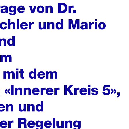
rage von Dr.
chler und Mario
end
im
mit dem
«Innerer Kreis 5»,
en und
er Regelung