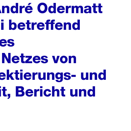
André Odermatt
i betreffend
nes
Netzes von
jektierungs- und
it, Bericht und