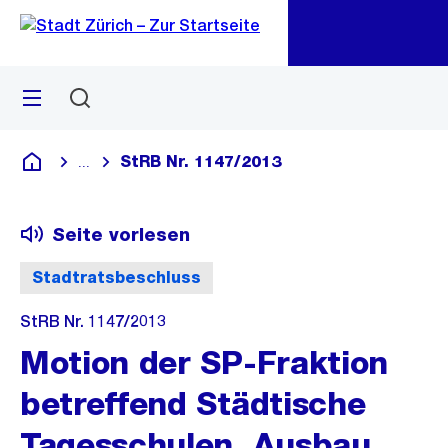
Zu
Zu
Sprunglink
Navigation
Menü
Suchen
M
öf
StRB Nr. 1147/2013
...
Blende alle Breadcrumbs ein
Deutsch
Seite vorlesen
Stadtratsbeschluss
StRB Nr. 1147/2013
Motion der SP-Fraktion
betreffend Städtische
Tagesschulen, Ausbau