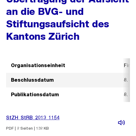
an die BVG- und
Stiftungsaufsicht des
Kantons Zürich
Organisationseinheit
Fina
Beschlussdatum
8. Ja
Publikationsdatum
8. Ja
StZH_StRB_2013_1154
PDF | 2 Seiten | 132 KB