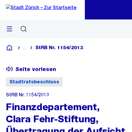
Zu
Zu
Sprunglink
Navigation
Menü
Suchen
M
öf
StRB Nr. 1154/2013
...
Blende alle Breadcrumbs ein
Deutsch
Seite vorlesen
Stadtratsbeschluss
StRB Nr. 1154/2013
Finanzdepartement,
Clara Fehr-Stiftung,
Übertragung der Aufsicht