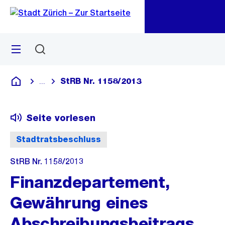
Zu
Zu
Sprunglink
Navigation
Menü
Suchen
M
öf
StRB Nr. 1158/2013
...
Blende alle Breadcrumbs ein
Deutsch
Seite vorlesen
Stadtratsbeschluss
StRB Nr. 1158/2013
Finanzdepartement,
Gewährung eines
Abschreibungsbeitrags