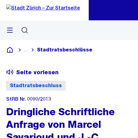
Zu
Zu
Sprunglink
Navigation
Menü
Suchen
M
öf
Stadtratsbeschlüsse
...
Blende alle Breadcrumbs ein
Deutsch
Seite vorlesen
Stadtratsbeschluss
StRB Nr. 0090/2013
Dringliche Schriftliche
Anfrage von Marcel
Savarioud und J.-C.