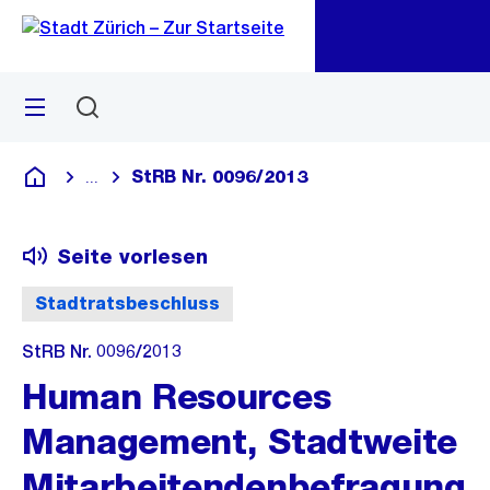
Zu
Zu
Sprunglink
Navigation
Menü
Suchen
M
öf
StRB Nr. 0096/2013
...
Blende alle Breadcrumbs ein
Deutsch
Seite vorlesen
Stadtratsbeschluss
StRB Nr. 0096/2013
Human Resources
Management, Stadtweite
Mitarbeitendenbefragung