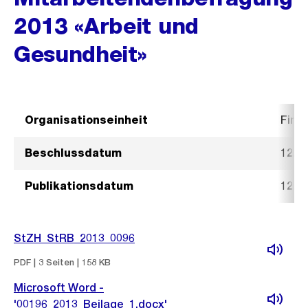
2013 «Arbeit und
Gesundheit»
Organisationseinheit
Fina
Beschlussdatum
12. F
Publikationsdatum
12. F
StZH_StRB_2013_0096
PDF | 3 Seiten | 158 KB
Microsoft Word -
'00196_2013_Beilage_1.docx'