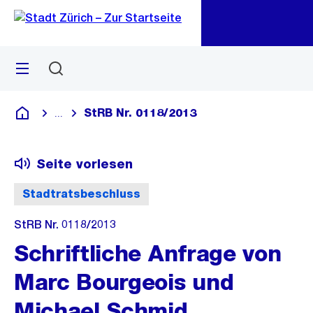
Zu
Zu
Sprunglink
Navigation
Menü
Suchen
M
öf
StRB Nr. 0118/2013
...
Blende alle Breadcrumbs ein
Deutsch
Seite vorlesen
Stadtratsbeschluss
StRB Nr. 0118/2013
Schriftliche Anfrage von
Marc Bourgeois und
Michael Schmid