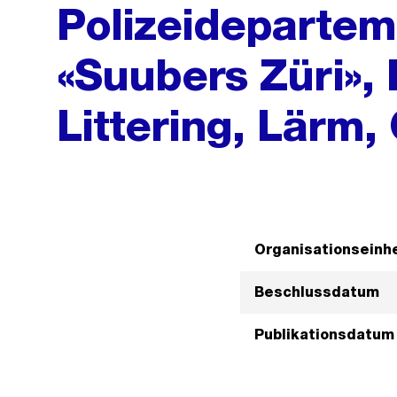
Polizeideparteme
«Suubers Züri», 
Littering, Lärm,
Organisationseinhe
Beschlussdatum
Publikationsdatum