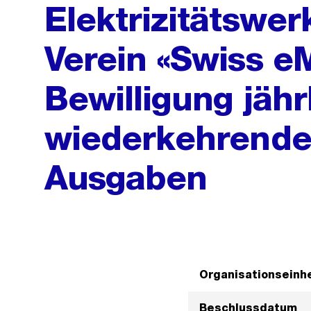
Elektrizitätswer
Verein «Swiss eM
Bewilligung jähr
wiederkehrende
Ausgaben
Organisationseinhe
Beschlussdatum