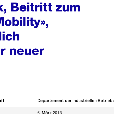
k, Beitritt zum
obility»,
lich
r neuer
it
Departement der Industriellen Betrieb
6. März 2013