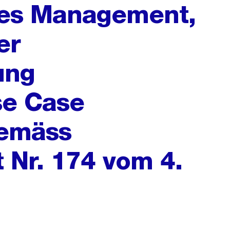
es Management,
er
ung
e Case
emäss
 Nr. 174 vom 4.