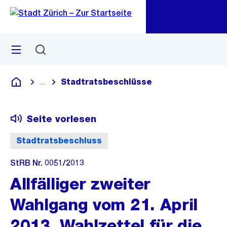
Zu
Zu
Sprunglink
Navigation
Menü
Suchen
M
öf
Stadtratsbeschlüsse
...
Blende alle Breadcrumbs ein
Deutsch
Seite vorlesen
Stadtratsbeschluss
StRB Nr. 0051/2013
Allfälliger zweiter
Wahlgang vom 21. April
2013, Wahlzettel für die