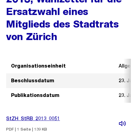
Ersatzwahl eines
Mitglieds des Stadtrats
von Zürich
Organisationseinheit
Allgeme
Beschlussdatum
23. Jan
Publikationsdatum
23. Jan
StZH_StRB_2013_0051
PDF | 1 Seite | 139 KB