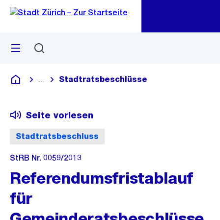
Zu
Zu
Sprunglink
Navigation
Menü
Suchen
M
öf
Stadtratsbeschlüsse
...
Blende alle Breadcrumbs ein
Deutsch
Seite vorlesen
Stadtratsbeschluss
StRB Nr. 0059/2013
Referendumsfristablauf
für
Gemeinderatsbeschlüsse