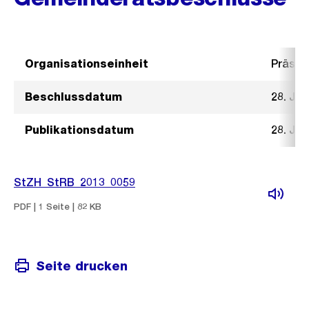
Organisationseinheit
Präsid
Beschlussdatum
28. Ja
Publikationsdatum
28. Ja
StZH_StRB_2013_0059
PDF | 1 Seite | 82 KB
Seite drucken