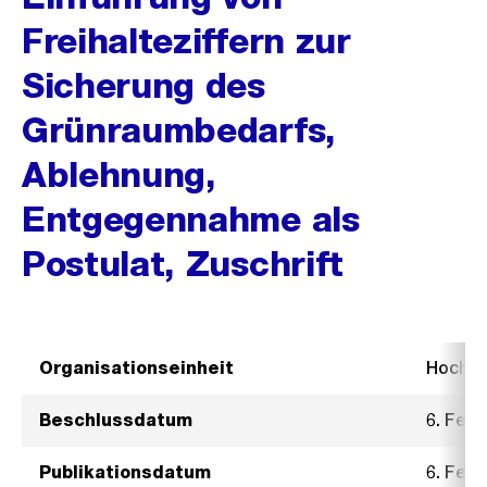
Freihalteziffern zur
Sicherung des
Grünraumbedarfs,
Ablehnung,
Entgegennahme als
Postulat, Zuschrift
Organisationseinheit
Hochb
Beschlussdatum
6. Febr
Publikationsdatum
6. Febr