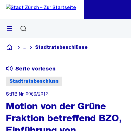
Zu
Zu
Sprunglink
Navigation
Menü
Suchen
M
öf
Stadtratsbeschlüsse
...
Blende alle Breadcrumbs ein
Deutsch
Seite vorlesen
Stadtratsbeschluss
StRB Nr. 0066/2013
Motion von der Grüne
Fraktion betreffend BZO,
Einführung von