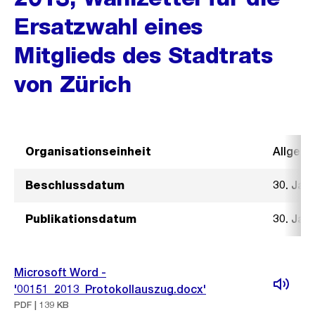
Ersatzwahl eines
Mitglieds des Stadtrats
von Zürich
Organisationseinheit
Allgeme
Beschlussdatum
30. Jan
Publikationsdatum
30. Jan
Microsoft Word -
'00151_2013_Protokollauszug.docx'
PDF | 139 KB