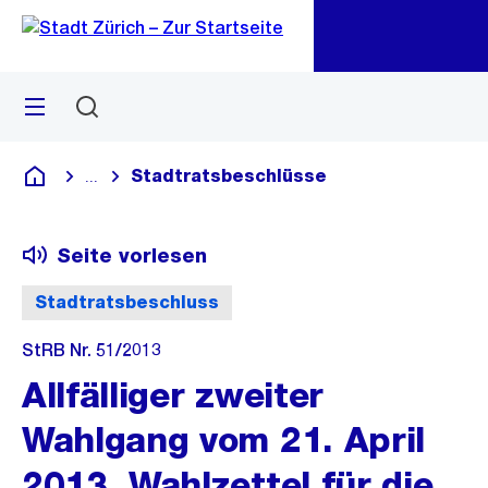
Zu
Zu
Sprunglink
Navigation
Menü
Suchen
M
öf
Stadtratsbeschlüsse
...
Blende alle Breadcrumbs ein
Deutsch
Seite vorlesen
Stadtratsbeschluss
StRB Nr. 51/2013
Allfälliger zweiter
Wahlgang vom 21. April
2013, Wahlzettel für die