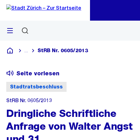
Zu
Zu
Sprunglink
Navigation
Menü
Suchen
M
öf
StRB Nr. 0605/2013
...
Blende alle Breadcrumbs ein
Deutsch
Seite vorlesen
Stadtratsbeschluss
StRB Nr. 0605/2013
Dringliche Schriftliche
Anfrage von Walter Angst
und 31