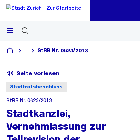
Zu
Zu
Sprunglink
Navigation
Menü
Suchen
M
öf
StRB Nr. 0623/2013
...
Blende alle Breadcrumbs ein
Deutsch
Seite vorlesen
Stadtratsbeschluss
StRB Nr. 0623/2013
Stadtkanzlei,
Vernehmlassung zur
Teilrevision der