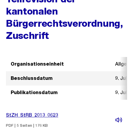
kantonalen
Bürgerrechtsverordnung,
Zuschrift
Organisationseinheit
Allgeme
Beschlussdatum
9. Juli 
Publikationsdatum
9. Juli 
StZH_StRB_2013_0623
PDF | 5 Seiten | 176 KB