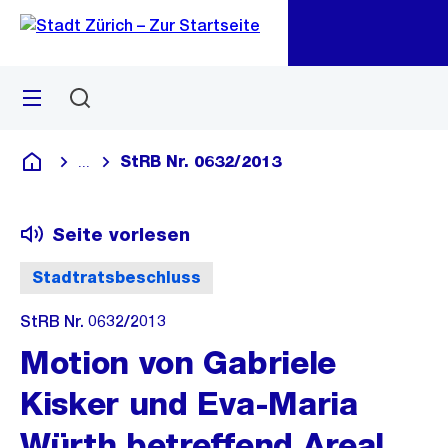
Zu
Zu
Sprunglink
Navigation
Menü
Suchen
M
öf
StRB Nr. 0632/2013
...
Blende alle Breadcrumbs ein
Deutsch
Seite vorlesen
Stadtratsbeschluss
StRB Nr. 0632/2013
Motion von Gabriele
Kisker und Eva-Maria
Würth betreffend Areal