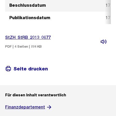
Beschlussdatum
17. J
Publikationsdatum
17. J
StZH_StRB_2013_0677
PDF | 4 Seiten | 224 KB
Seite drucken
Für diesen Inhalt verantwortlich
Finanzdepartement