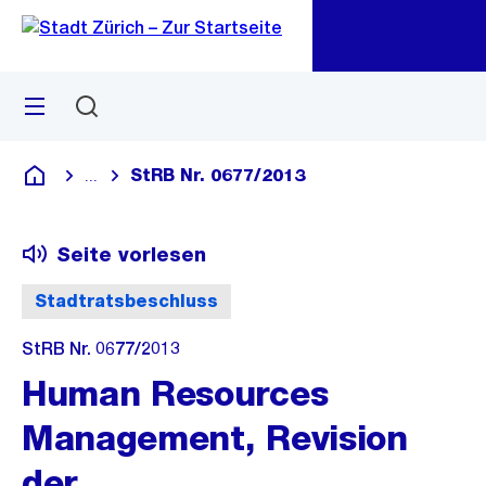
Zu
Zu
Sprunglink
Navigation
Menü
Suchen
M
öf
StRB Nr. 0677/2013
...
Blende alle Breadcrumbs ein
Deutsch
Seite vorlesen
Stadtratsbeschluss
StRB Nr. 0677/2013
Human Resources
Management, Revision
der