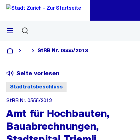
Zu
Zu
Sprunglink
Navigation
Menü
Suchen
M
öf
StRB Nr. 0555/2013
...
Blende alle Breadcrumbs ein
Deutsch
Seite vorlesen
Stadtratsbeschluss
StRB Nr. 0555/2013
Amt für Hochbauten,
Bauabrechnungen,
Stadtspital Triemli,