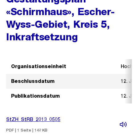
«Schirmhaus», Escher-
Wyss-Gebiet, Kreis 5,
Inkraftsetzung
Organisationseinheit
Hochb
Beschlussdatum
12. Jun
Publikationsdatum
12. Jun
StZH_StRB_2013_0505
PDF | 1 Seite | 142 KB