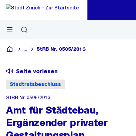
Zu
Zu
Sprunglink
Navigation
Menü
Suchen
M
öf
StRB Nr. 0505/2013
...
Blende alle Breadcrumbs ein
Deutsch
Seite vorlesen
Stadtratsbeschluss
StRB Nr. 0505/2013
Amt für Städtebau,
Ergänzender privater
Gestaltungsplan