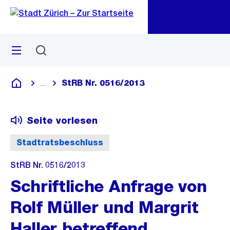
Zu
Zu
Sprunglink
Navigation
Menü
Suchen
M
öf
StRB Nr. 0516/2013
...
Blende alle Breadcrumbs ein
Deutsch
Seite vorlesen
Stadtratsbeschluss
StRB Nr. 0516/2013
Schriftliche Anfrage von
Rolf Müller und Margrit
Haller betreffend