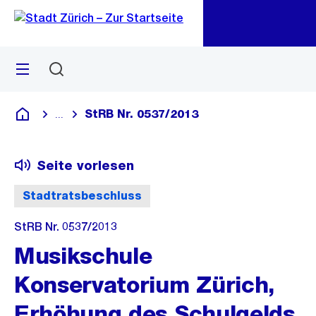
Zu
Zu
Sprunglink
Navigation
Menü
Suchen
M
öf
StRB Nr. 0537/2013
...
Blende alle Breadcrumbs ein
Deutsch
Seite vorlesen
Stadtratsbeschluss
StRB Nr. 0537/2013
Musikschule
Konservatorium Zürich,
Erhöhung des Schulgelds