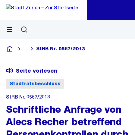
Zu
Zu
Sprunglink
Navigation
Menü
Suchen
M
öf
StRB Nr. 0567/2013
...
Blende alle Breadcrumbs ein
Deutsch
Seite vorlesen
Stadtratsbeschluss
StRB Nr. 0567/2013
Schriftliche Anfrage von
Alecs Recher betreffend
Personenkontrollen durch