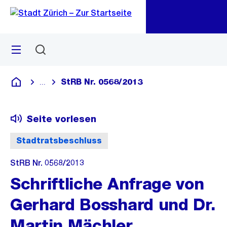
Zu
Zu
Sprunglink
Navigation
Menü
Suchen
M
öf
StRB Nr. 0568/2013
...
Blende alle Breadcrumbs ein
Deutsch
Seite vorlesen
Stadtratsbeschluss
StRB Nr. 0568/2013
Schriftliche Anfrage von
Gerhard Bosshard und Dr.
Martin Mächler