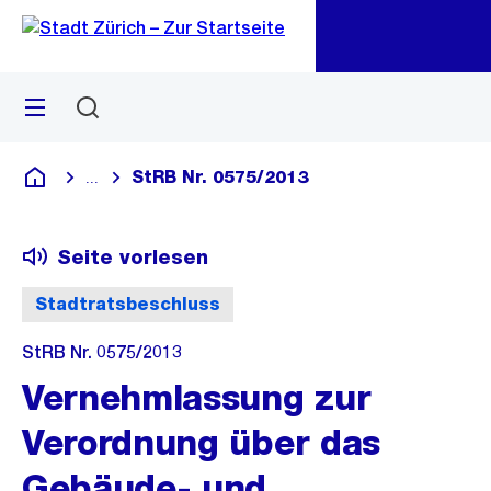
Zu
Zu
Sprunglink
Navigation
Menü
Suchen
M
öf
StRB Nr. 0575/2013
...
Blende alle Breadcrumbs ein
Deutsch
Seite vorlesen
Stadtratsbeschluss
StRB Nr. 0575/2013
Vernehmlassung zur
Verordnung über das
Gebäude- und