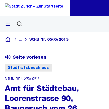
Zu
Zu
Sprunglink
Navigation
Menü
Suchen
M
öf
StRB Nr. 0585/2013
...
Blende alle Breadcrumbs ein
Deutsch
Seite vorlesen
Stadtratsbeschluss
StRB Nr. 0585/2013
Amt für Städtebau,
Loorenstrasse 90,
Baugesuch vom 26.