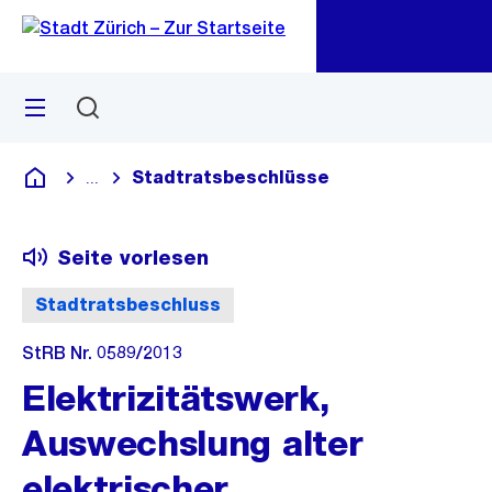
Zu
Zu
Sprunglink
Navigation
Menü
Suchen
M
öf
Stadtratsbeschlüsse
...
Blende alle Breadcrumbs ein
Deutsch
Seite vorlesen
Stadtratsbeschluss
StRB Nr. 0589/2013
Elektrizitätswerk,
Auswechslung alter
elektrischer