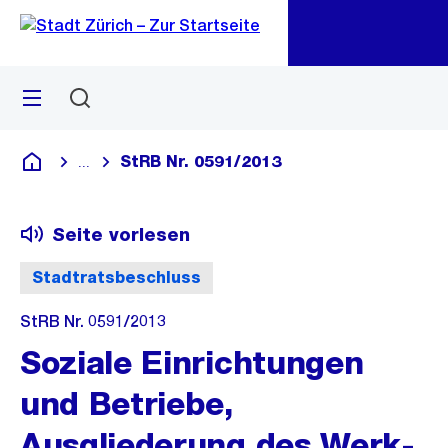
Zu
Zu
Sprunglink
Navigation
Menü
Suchen
M
öf
StRB Nr. 0591/2013
...
Blende alle Breadcrumbs ein
Deutsch
Seite vorlesen
Stadtratsbeschluss
StRB Nr. 0591/2013
Soziale Einrichtungen
und Betriebe,
Ausgliederung des Werk-