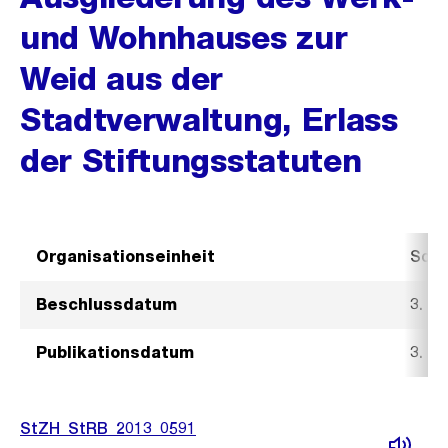
und Wohnhauses zur
Weid aus der
Stadtverwaltung, Erlass
der Stiftungsstatuten
Organisationseinheit
Sozi
Beschlussdatum
3. Ju
Publikationsdatum
3. Ju
StZH_StRB_2013_0591