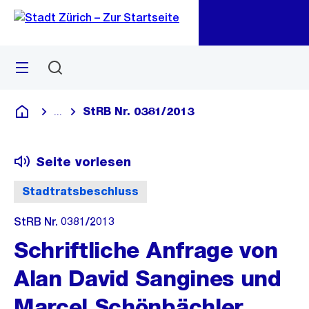
Zu
Zu
Sprunglink
Navigation
Menü
Suchen
M
öf
StRB Nr. 0381/2013
...
Blende alle Breadcrumbs ein
Deutsch
Seite vorlesen
Stadtratsbeschluss
StRB Nr. 0381/2013
Schriftliche Anfrage von
Alan David Sangines und
Marcel Schönbächler,