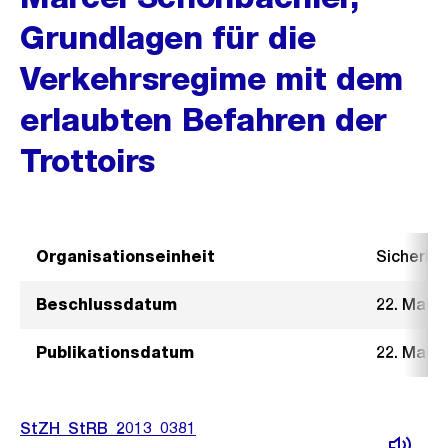
Grundlagen für die
Verkehrsregime mit dem
erlaubten Befahren der
Trottoirs
Organisationseinheit
Sicherhe
Beschlussdatum
22. Mai 2
Publikationsdatum
22. Mai 2
StZH_StRB_2013_0381