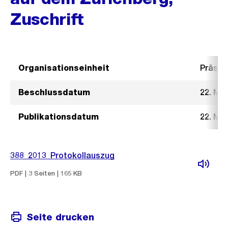
Zuschrift
Organisationseinheit
Präsid
Beschlussdatum
22. Mai
Publikationsdatum
22. Mai
388_2013_Protokollauszug
PDF | 3 Seiten | 165 KB
Seite drucken