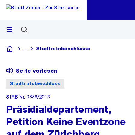
Zu
Zu
Sprunglink
Navigation
Menü
Suchen
M
öf
Stadtratsbeschlüsse
...
Blende alle Breadcrumbs ein
Deutsch
Seite vorlesen
Stadtratsbeschluss
StRB Nr. 0388/2013
Präsidialdepartement,
Petition Keine Eventzone
auf dem Zürichberg,