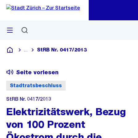
Zu
Zu
Sprunglink
Navigation
Menü
Suchen
M
öf
StRB Nr. 0417/2013
...
Blende alle Breadcrumbs ein
Deutsch
Seite vorlesen
Stadtratsbeschluss
StRB Nr. 0417/2013
Elektrizitätswerk, Bezug
von 100 Prozent
Ökostrom durch die