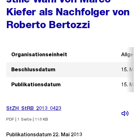
Kiefer als Nachfolger von
Roberto Bertozzi
Organisationseinheit
Allgeme
Beschlussdatum
15. Mai
Publikationsdatum
15. Mai
StZH_StRB_2013_0423
PDF | 1 Seite | 118 KB
Publikationsdatum 22. Mai 2013