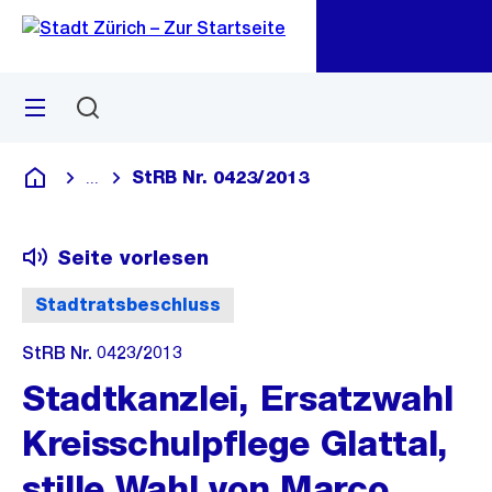
Zu
Zu
Sprunglink
Navigation
Menü
Suchen
M
öf
StRB Nr. 0423/2013
...
Blende alle Breadcrumbs ein
Deutsch
Seite vorlesen
Stadtratsbeschluss
StRB Nr. 0423/2013
Stadtkanzlei, Ersatzwahl
Kreisschulpflege Glattal,
stille Wahl von Marco