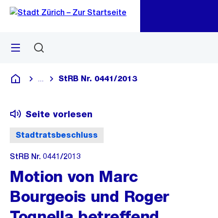
Zu
Zu
Sprunglink
Navigation
Menü
Suchen
M
öf
StRB Nr. 0441/2013
...
Blende alle Breadcrumbs ein
Deutsch
Seite vorlesen
Stadtratsbeschluss
StRB Nr. 0441/2013
Motion von Marc
Bourgeois und Roger
Tognella betreffend