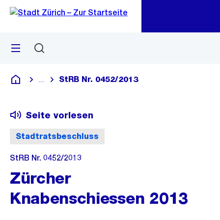
Zu
Zu
Sprunglink
Navigation
Menü
Suchen
M
öf
StRB Nr. 0452/2013
...
Blende alle Breadcrumbs ein
Deutsch
Seite vorlesen
Stadtratsbeschluss
StRB Nr. 0452/2013
Zürcher
Knabenschiessen 2013