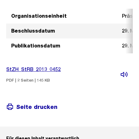
Organisationseinheit
Präsid
Beschlussdatum
29. Mai
Publikationsdatum
29. Mai
StZH_StRB_2013_0452
PDF | 2 Seiten | 145 KB
Seite drucken
Für diesen Inhalt verantwortlich