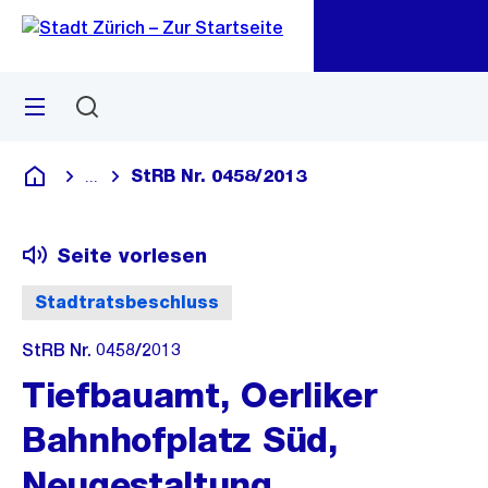
Zu
Zu
Sprunglink
Navigation
Menü
Suchen
M
öf
StRB Nr. 0458/2013
...
Blende alle Breadcrumbs ein
Deutsch
Seite vorlesen
Stadtratsbeschluss
StRB Nr. 0458/2013
Tiefbauamt, Oerliker
Bahnhofplatz Süd,
Neugestaltung,