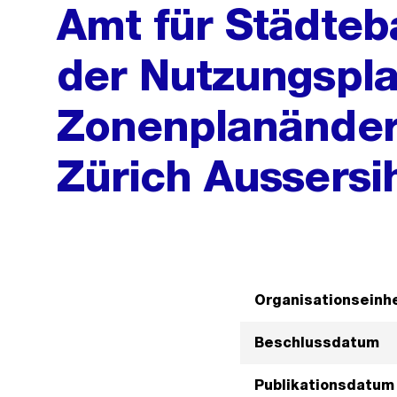
Amt für Städteb
der Nutzungspl
Zonenplanänder
Zürich Aussersi
Organisationseinhe
Beschlussdatum
Publikationsdatum