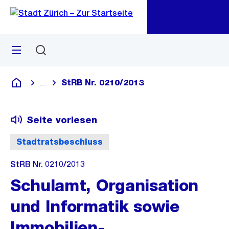
Zu
Zu
Sprunglink
Navigation
Menü
Suchen
M
öf
StRB Nr. 0210/2013
...
Blende alle Breadcrumbs ein
Deutsch
Seite vorlesen
Stadtratsbeschluss
StRB Nr. 0210/2013
Schulamt, Organisation
und Informatik sowie
Immobilien-