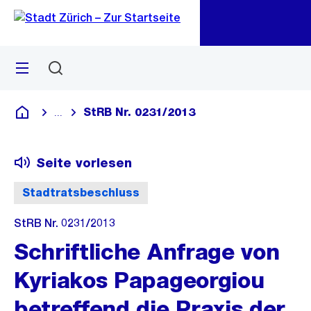
Zu
Zu
Sprunglink
Navigation
Menü
Suchen
M
öf
StRB Nr. 0231/2013
...
Blende alle Breadcrumbs ein
Deutsch
Seite vorlesen
Stadtratsbeschluss
StRB Nr. 0231/2013
Schriftliche Anfrage von
Kyriakos Papageorgiou
betreffend die Praxis der