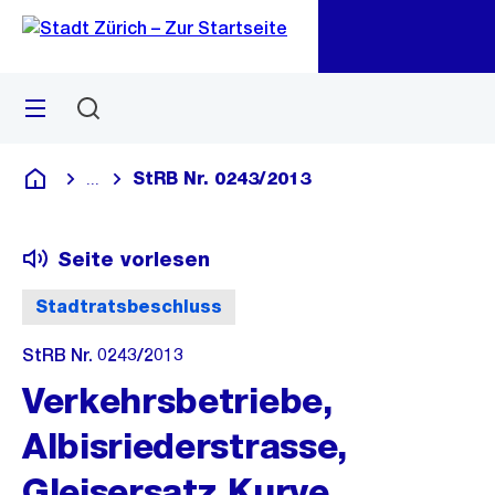
Zu
Zu
Sprunglink
Navigation
Menü
Suchen
M
öf
StRB Nr. 0243/2013
...
Blende alle Breadcrumbs ein
Deutsch
Seite vorlesen
Stadtratsbeschluss
StRB Nr. 0243/2013
Verkehrsbetriebe,
Albisriederstrasse,
Gleisersatz Kurve