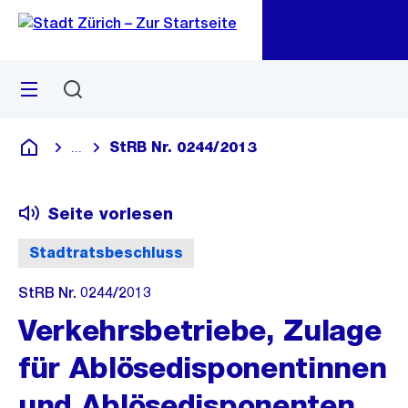
Zu
Zu
Sprunglink
Navigation
Menü
Suchen
M
öf
StRB Nr. 0244/2013
...
Blende alle Breadcrumbs ein
Deutsch
Seite vorlesen
Stadtratsbeschluss
StRB Nr. 0244/2013
Verkehrsbetriebe, Zulage
für Ablösedisponentinnen
und Ablösedisponenten,