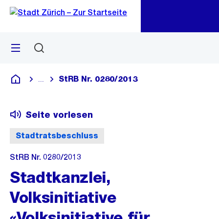
Zu
Zu
Sprunglink
Navigation
Menü
Suchen
M
öf
StRB Nr. 0280/2013
...
Blende alle Breadcrumbs ein
Deutsch
Seite vorlesen
Stadtratsbeschluss
StRB Nr. 0280/2013
Stadtkanzlei,
Volksinitiative
«Volksinitiative für