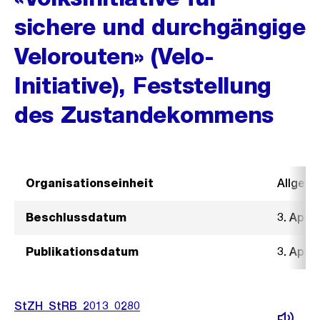
sichere und durchgängige
Velorouten» (Velo-
Initiative), Feststellung
des Zustandekommens
Organisationseinheit
Allgeme
Beschlussdatum
3. April
Publikationsdatum
3. April
StZH_StRB_2013_0280