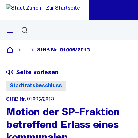
Zu
Zu
Sprunglink
Navigation
Menü
Suchen
M
öf
StRB Nr. 01005/2013
...
Blende alle Breadcrumbs ein
Deutsch
Seite vorlesen
Stadtratsbeschluss
StRB Nr. 01005/2013
Motion der SP-Fraktion
betreffend Erlass eines
kommunalen