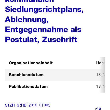
Siedlungsrichtplans,
Ablehnung,
Entgegennahme als
Postulat, Zuschrift
Organisationseinheit
Hochb
Beschlussdatum
13. No
Publikationsdatum
13. No
StZH_StRB_2013_01005