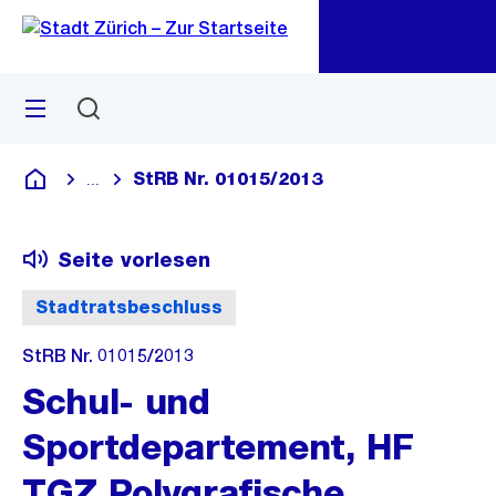
Zu
Zu
Sprunglink
Navigation
Menü
Suchen
M
öf
StRB Nr. 01015/2013
...
Blende alle Breadcrumbs ein
Deutsch
Seite vorlesen
Stadtratsbeschluss
StRB Nr. 01015/2013
Schul- und
Sportdepartement, HF
TGZ Polygrafische