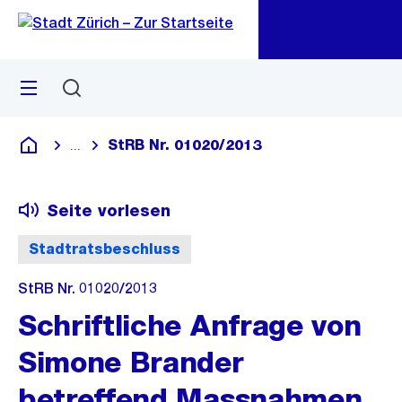
Zu
Zu
Sprunglink
Navigation
Menü
Suchen
M
öf
StRB Nr. 01020/2013
...
Blende alle Breadcrumbs ein
Deutsch
Seite vorlesen
Stadtratsbeschluss
StRB Nr. 01020/2013
Schriftliche Anfrage von
Simone Brander
betreffend Massnahmen