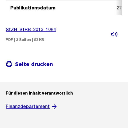
Publikationsdatum
27. 
StZH_StRB_2013_1064
PDF | 2 Seiten | 93 KB
Seite drucken
Für diesen Inhalt verantwortlich
Finanzdepartement