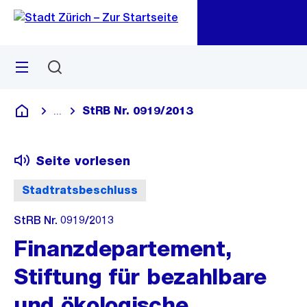
Zu
Zu
Sprunglink
Navigation
Menü
Suchen
M
öf
StRB Nr. 0919/2013
...
Blende alle Breadcrumbs ein
Deutsch
Seite vorlesen
Stadtratsbeschluss
StRB Nr. 0919/2013
Finanzdepartement,
Stiftung für bezahlbare
und ökologische