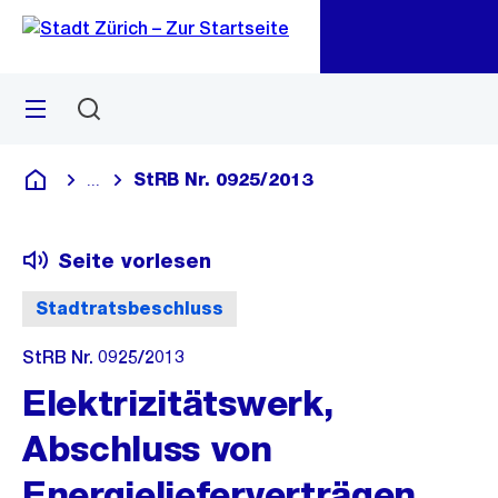
Zu
Zu
Sprunglink
Navigation
Menü
Suchen
M
öf
StRB Nr. 0925/2013
...
Blende alle Breadcrumbs ein
Deutsch
Seite vorlesen
Stadtratsbeschluss
StRB Nr. 0925/2013
Elektrizitätswerk,
Abschluss von
Energielieferverträgen,